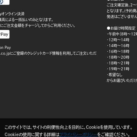
ご注文確定後、2～
となります。(予約
ayオンライン決済
発送はございません
ay残高による一括払いのみとなります。
にご注文金額をチャージしてからご利用ください。
●お届け時間指定
・午前中（8時～12
・12時～14時
・14時～16時
n Pay
・16時～18時
on.co.jpにご登録のクレジットカード情報を利用してご注文いただ
・18時～20時
・18時～21時
・19時～21時
・希望なし
からお選びいただけ
このサイトでは、サイトの利便性向上を目的に、Cookieを使用しています。
Cookieの使用に関する詳細は
プライバシーポリシー
をご確認ください。