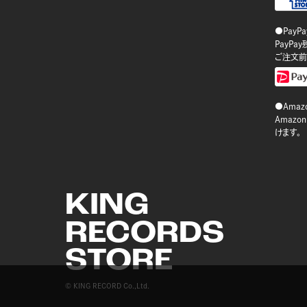
●PayP
PayP
ご注文前
●Amazo
Amaz
けます。
KING
RECORDS
STORE
© KING RECORD Co.,Ltd.