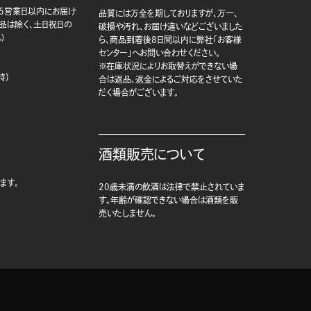
5営業日以内にお届け
品質には万全を期しておりますが、万一、
商品は除く、土日祝日の
破損や汚れ、お届け違いなどございました
)
ら、商品到着後8日間以内に弊社「お客様
センター」へお問い合わせください。
※在庫状況によりお取替えができない場
時）
合は返品、返金によるご対応をさせていた
だく場合がございます。
酒類販売について
ます。
20歳未満の飲酒は法律で禁止されていま
す。年齢が確認できない場合は酒類を販
売いたしません。