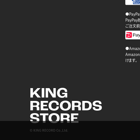
●PayP
PayP
ご注文前
●Amazo
Amaz
けます。
KING
RECORDS
STORE
© KING RECORD Co.,Ltd.