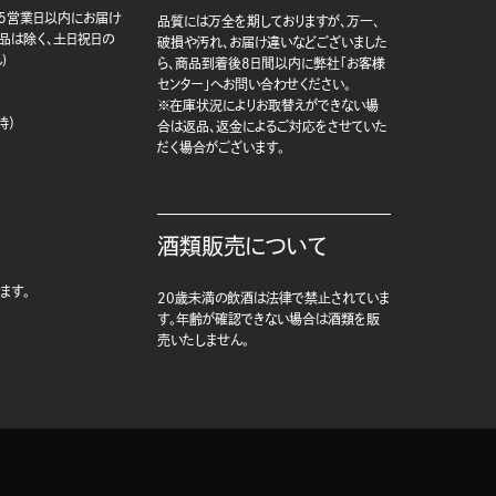
5営業日以内にお届け
品質には万全を期しておりますが、万一、
商品は除く、土日祝日の
破損や汚れ、お届け違いなどございました
)
ら、商品到着後8日間以内に弊社「お客様
センター」へお問い合わせください。
※在庫状況によりお取替えができない場
時）
合は返品、返金によるご対応をさせていた
だく場合がございます。
酒類販売について
ます。
20歳未満の飲酒は法律で禁止されていま
す。年齢が確認できない場合は酒類を販
売いたしません。