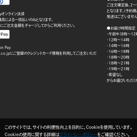
ご注文確定後、2～
となります。(予約
ayオンライン決済
発送はございません
ay残高による一括払いのみとなります。
にご注文金額をチャージしてからご利用ください。
●お届け時間指定
・午前中（8時～12
・12時～14時
・14時～16時
n Pay
・16時～18時
on.co.jpにご登録のクレジットカード情報を利用してご注文いただ
・18時～20時
・18時～21時
・19時～21時
・希望なし
からお選びいただけ
このサイトでは、サイトの利便性向上を目的に、Cookieを使用しています。
Cookieの使用に関する詳細は
プライバシーポリシー
をご確認ください。