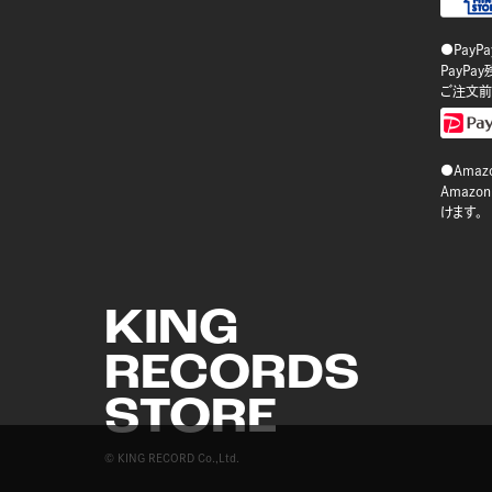
●PayP
PayP
ご注文前
●Amazo
Amaz
けます。
KING
RECORDS
STORE
© KING RECORD Co.,Ltd.