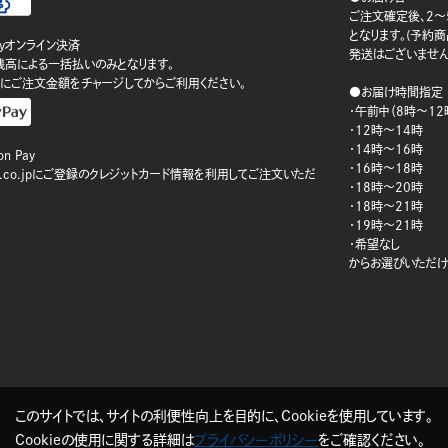
ご注文確定後、2～
となります。(予約
ayオンライン決済
発送はございません
ay残高による一括払いのみとなります。
にご注文金額をチャージしてからご利用ください。
●お届け時間指定
・午前中（8時～12
・12時～14時
・14時～16時
n Pay
・16時～18時
on.co.jpにご登録のクレジットカード情報を利用してご注文いただ
・18時～20時
・18時～21時
・19時～21時
・希望なし
からお選びいただけ
このサイトでは、サイトの利便性向上を目的に、Cookieを使用しています。
Cookieの使用に関する詳細は
プライバシーポリシー
をご確認ください。