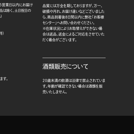
5営業日以内にお届け
品質には万全を期しておりますが、万一、
商品は除く、土日祝日の
破損や汚れ、お届け違いなどございました
)
ら、商品到着後8日間以内に弊社「お客様
センター」へお問い合わせください。
※在庫状況によりお取替えができない場
時）
合は返品、返金によるご対応をさせていた
だく場合がございます。
酒類販売について
ます。
20歳未満の飲酒は法律で禁止されていま
す。年齢が確認できない場合は酒類を販
売いたしません。