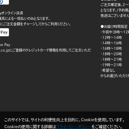
ご注文確定後、2～
となります。(予約
ayオンライン決済
発送はございません
ay残高による一括払いのみとなります。
にご注文金額をチャージしてからご利用ください。
●お届け時間指定
・午前中（8時～12
・12時～14時
・14時～16時
n Pay
・16時～18時
on.co.jpにご登録のクレジットカード情報を利用してご注文いただ
・18時～20時
・18時～21時
・19時～21時
・希望なし
からお選びいただけ
このサイトでは、サイトの利便性向上を目的に、Cookieを使用しています。
Cookieの使用に関する詳細は
プライバシーポリシー
をご確認ください。