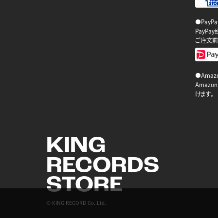
●PayP
PayP
ご注文前
●Amazo
Amaz
けます。
KING
RECORDS
STORE
© KING RECORD Co.,Ltd.