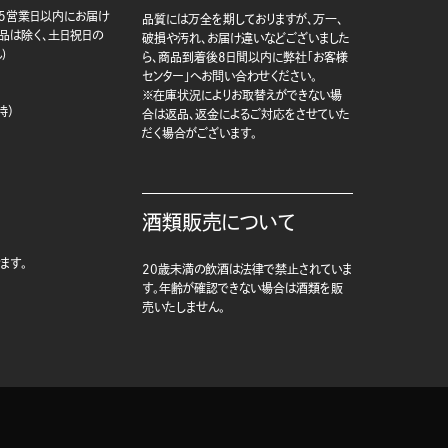
5営業日以内にお届け
品質には万全を期しておりますが、万一、
商品は除く、土日祝日の
破損や汚れ、お届け違いなどございました
)
ら、商品到着後8日間以内に弊社「お客様
センター」へお問い合わせください。
※在庫状況によりお取替えができない場
時）
合は返品、返金によるご対応をさせていた
だく場合がございます。
酒類販売について
ます。
20歳未満の飲酒は法律で禁止されていま
す。年齢が確認できない場合は酒類を販
売いたしません。