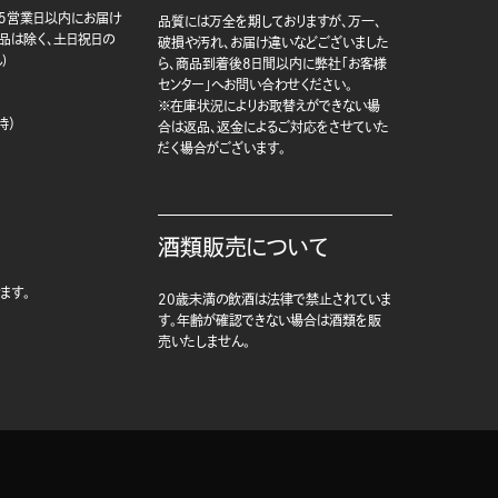
5営業日以内にお届け
品質には万全を期しておりますが、万一、
商品は除く、土日祝日の
破損や汚れ、お届け違いなどございました
)
ら、商品到着後8日間以内に弊社「お客様
センター」へお問い合わせください。
※在庫状況によりお取替えができない場
時）
合は返品、返金によるご対応をさせていた
だく場合がございます。
酒類販売について
ます。
20歳未満の飲酒は法律で禁止されていま
す。年齢が確認できない場合は酒類を販
売いたしません。