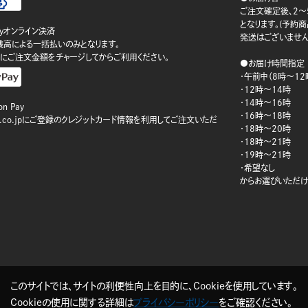
ご注文確定後、2～
となります。(予約
ayオンライン決済
発送はございません
ay残高による一括払いのみとなります。
にご注文金額をチャージしてからご利用ください。
●お届け時間指定
・午前中（8時～12
・12時～14時
・14時～16時
n Pay
・16時～18時
on.co.jpにご登録のクレジットカード情報を利用してご注文いただ
・18時～20時
・18時～21時
・19時～21時
・希望なし
からお選びいただけ
このサイトでは、サイトの利便性向上を目的に、Cookieを使用しています。
Cookieの使用に関する詳細は
プライバシーポリシー
をご確認ください。