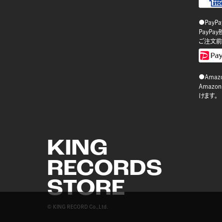
●PayP
PayP
ご注文前
●Amazo
Amaz
けます。
KING
RECORDS
STORE
© KING RECORD Co.,Ltd.