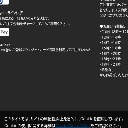
ご注文確定後、2～
となります。(予約
ayオンライン決済
発送はございません
ay残高による一括払いのみとなります。
にご注文金額をチャージしてからご利用ください。
●お届け時間指定
・午前中（8時～12
・12時～14時
・14時～16時
n Pay
・16時～18時
on.co.jpにご登録のクレジットカード情報を利用してご注文いただ
・18時～20時
・18時～21時
・19時～21時
・希望なし
からお選びいただけ
このサイトでは、サイトの利便性向上を目的に、Cookieを使用しています。
Cookieの使用に関する詳細は
プライバシーポリシー
をご確認ください。