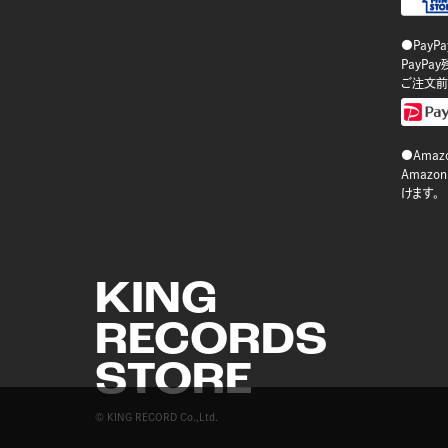
●PayP
PayP
ご注文前
●Amazo
Amaz
けます。
KING
RECORDS
STORE
© KING RECORD Co.,Ltd.