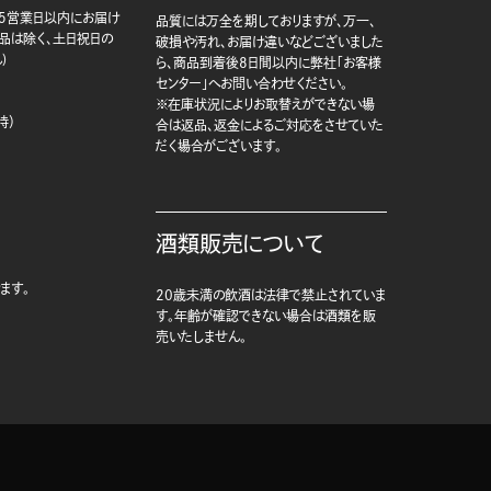
5営業日以内にお届け
品質には万全を期しておりますが、万一、
商品は除く、土日祝日の
破損や汚れ、お届け違いなどございました
)
ら、商品到着後8日間以内に弊社「お客様
センター」へお問い合わせください。
※在庫状況によりお取替えができない場
時）
合は返品、返金によるご対応をさせていた
だく場合がございます。
酒類販売について
ます。
20歳未満の飲酒は法律で禁止されていま
す。年齢が確認できない場合は酒類を販
売いたしません。