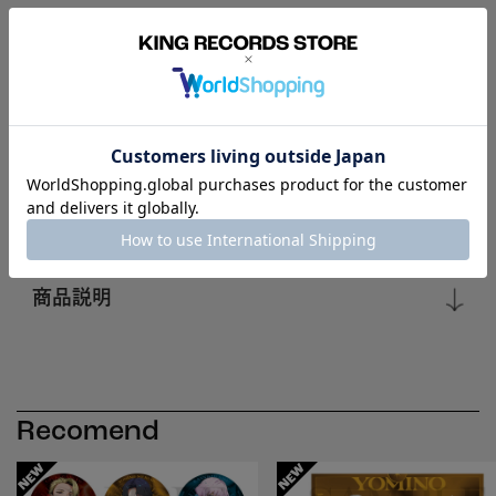
【応援書店限定特典】イラストカード/ヒプノシスマイク -Division
Rap Battle- 9784065329054,9784065329047は終了し
ました。
特典情報
商品説明
Recomend