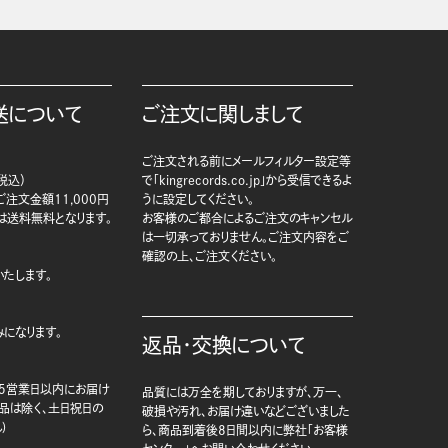
送について
ご注文に関しまして
ご注文される前にメールフィルター設定等
税込）
で「kingrecords.co.jp」から受信できるよ
注文金額11,000円
うに設定してください。
は送料無料となります。
お客様のご都合によるご注文のキャンセル
は一切承っておりません。ご注文内容をご
確認の上、ご注文ください。
たします。
になります。
返品・交換について
5営業日以内にお届け
品質には万全を期しておりますが、万一、
商品は除く、土日祝日の
破損や汚れ、お届け違いなどございました
)
ら、商品到着後8日間以内に弊社「お客様