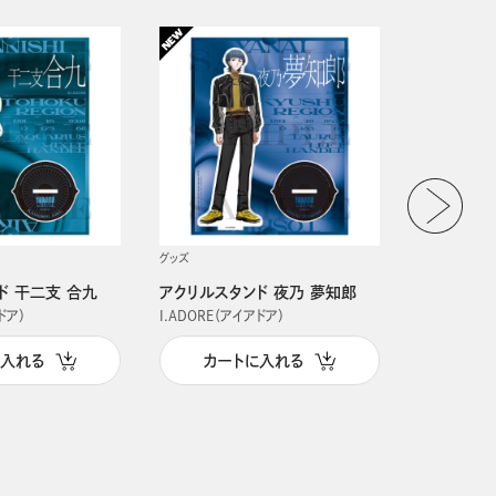
グッズ
グッズ
ド 干二支 合九
アクリルスタンド 夜乃 夢知郎
アクリルス
ドア）
I.ADORE（アイアドア）
I.ADORE（
に入れる
カートに入れる
カー