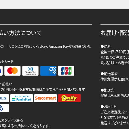
払い方法について
お届け・配
カード、コンビニ前払い、PayPay、Amazon Payからお選びいた
●送料
。
全国一律：770円（
※1回のご注文で、ご
ットカード
（税込）以上の場合
●配送業者
佐川急便がお届けい
ニ前払い
220円（税込）※お支払期限はご注文日から3日間となります
●配送先
配送は日本国内のみ
●お届け日
ご注文確定後、2～
となります。(予約
ayオンライン決済
発送はございません
ay残高による一括払いのみとなります。