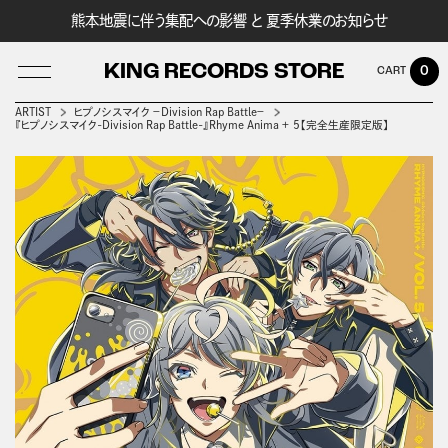
熊本地震に伴う集配への影響 と 夏季休業のお知らせ
KING RECORDS STORE
0
ARTIST
ヒプノシスマイク －Division Rap Battle－
『ヒプノシスマイク-Division Rap Battle-』Rhyme Anima ＋ 5【完全生産限定版】
LOG IN