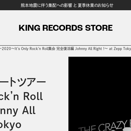
熊本地震に伴う集配への影響 と 夏季休業のお知らせ
KING RECORDS STORE
～It’s Only Rock’n Roll集会 完全復活編 Johnny All Right !～ at Zepp Toky
サートツアー
k’n Roll
ny All
okyo