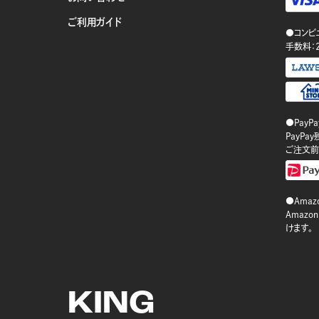
ご利用ガイド
●コンビ
手数料：
●PayP
PayP
ご注文前
●Amazo
Amaz
けます。
KING