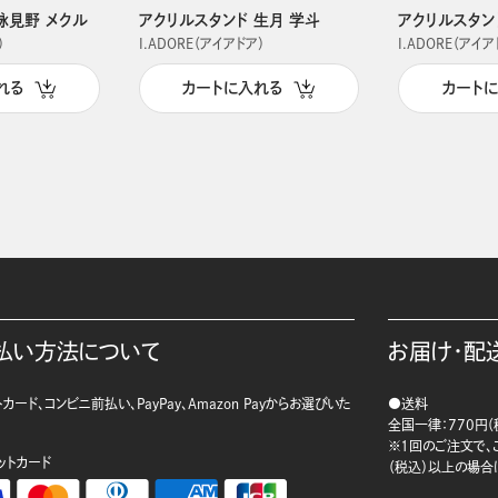
詠見野 メクル
アクリルスタンド 生月 学斗
アクリルスタン
）
I.ADORE（アイアドア）
I.ADORE（アイア
れる
カートに入れる
カート
払い方法について
お届け・配
カード、コンビニ前払い、PayPay、Amazon Payからお選びいた
●送料
。
全国一律：770円（
※1回のご注文で、ご
ットカード
（税込）以上の場合