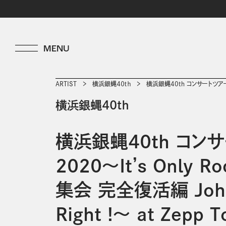
ARTIST
横浜銀蝿４０ｔｈ
横浜銀蝿40th コンサートツアー2020
横浜銀蝿４０ｔｈ
横浜銀蝿40th コン
2020～It’s Only Roc
集会 完全復活編 John
Right !～ at Zepp T