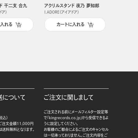
ド 干二支 合九
アクリルスタンド 夜乃 夢知郎
アクリルス
ドア）
I.ADORE（アイアドア）
I.ADORE（
に入れる
カートに入れる
カー
送について
ご注文に関しまして
ご注文される前にメールフィルター設定等
税込）
で「kingrecords.co.jp」から受信できるよ
注文金額11,000円
うに設定してください。
は送料無料となります。
お客様のご都合によるご注文のキャンセル
は一切承っておりません。ご注文内容をご