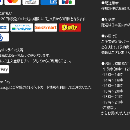
●配送業者
佐川急便がお届けい
ニ前払い
220円（税込）※お支払期限はご注文日から3日間となります
●配送先
配送は日本国内のみ
●お届け日
ご注文確定後、2～
となります。(予約
ayオンライン決済
発送はございません
ay残高による一括払いのみとなります。
にご注文金額をチャージしてからご利用ください。
●お届け時間指定
・午前中（8時～12
・12時～14時
・14時～16時
n Pay
・16時～18時
on.co.jpにご登録のクレジットカード情報を利用してご注文いただ
・18時～20時
・18時～21時
・19時～21時
・希望なし
からお選びいただけ