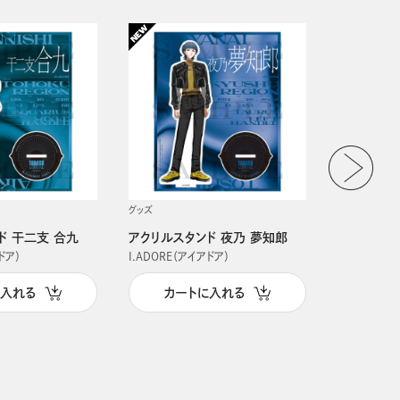
グッズ
グッズ
ド 干二支 合九
アクリルスタンド 夜乃 夢知郎
アクリルス
ドア）
I.ADORE（アイアドア）
I.ADORE（
に入れる
カートに入れる
カー