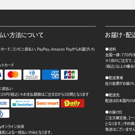
払い方法について
お届け・配
カード、コンビニ前払い、PayPay、Amazon Payからお選びいた
●送料
。
全国一律：770円（
※1回のご注文で、ご
ットカード
（税込）以上の場合
●配送業者
佐川急便がお届けい
ニ前払い
220円（税込）※お支払期限はご注文日から3日間となります
●配送先
配送は日本国内のみ
●お届け日
ご注文確定後、2～
となります。(予約
ayオンライン決済
発送はございません
ay残高による一括払いのみとなります。