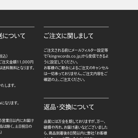
送について
ご注文に関しまして
ご注文される前にメールフィルター設定等
税込）
で「kingrecords.co.jp」から受信できるよ
注文金額11,000円
うに設定してください。
は送料無料となります。
お客様のご都合によるご注文のキャンセル
は一切承っておりません。ご注文内容をご
確認の上、ご注文ください。
たします。
になります。
返品・交換について
5営業日以内にお届け
品質には万全を期しておりますが、万一、
商品は除く、土日祝日の
破損や汚れ、お届け違いなどございました
)
ら、商品到着後8日間以内に弊社「お客様