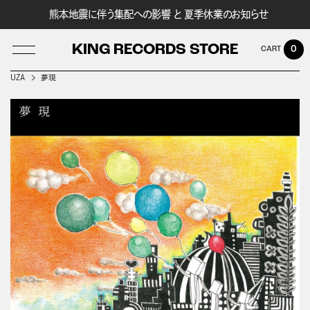
熊本地震に伴う集配への影響 と 夏季休業のお知らせ
KING RECORDS STORE
0
UZA
夢現
LOG IN