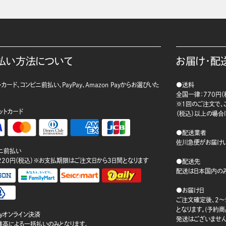
払い方法について
お届け・配
カード、コンビニ前払い、PayPay、Amazon Payからお選びいた
●送料
。
全国一律：770円（
※1回のご注文で、ご
ットカード
（税込）以上の場合
●配送業者
佐川急便がお届けい
ニ前払い
220円（税込）※お支払期限はご注文日から3日間となります
●配送先
配送は日本国内のみ
●お届け日
ご注文確定後、2～
となります。(予約
ayオンライン決済
発送はございません
ay残高による一括払いのみとなります。