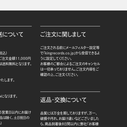
送について
ご注文に関しまして
ご注文される前にメールフィルター設定等
税込）
で「kingrecords.co.jp」から受信できるよ
注文金額11,000円
うに設定してください。
は送料無料となります。
お客様のご都合によるご注文のキャンセル
は一切承っておりません。ご注文内容をご
確認の上、ご注文ください。
たします。
になります。
返品・交換について
5営業日以内にお届け
品質には万全を期しておりますが、万一、
商品は除く、土日祝日の
破損や汚れ、お届け違いなどございました
)
ら、商品到着後8日間以内に弊社「お客様