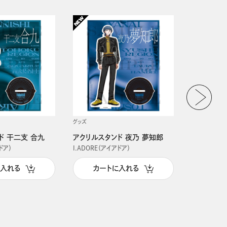
グッズ
グッズ
ド 干二支 合九
アクリルスタンド 夜乃 夢知郎
アクリルス
ドア）
I.ADORE（アイアドア）
I.ADORE（
に入れる
カートに入れる
カー