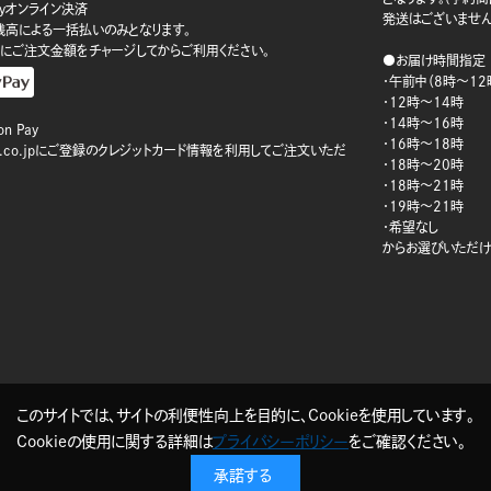
ayオンライン決済
発送はございません
ay残高による一括払いのみとなります。
にご注文金額をチャージしてからご利用ください。
●お届け時間指定
・午前中（8時～12
・12時～14時
・14時～16時
n Pay
・16時～18時
on.co.jpにご登録のクレジットカード情報を利用してご注文いただ
・18時～20時
・18時～21時
・19時～21時
・希望なし
からお選びいただけ
このサイトでは、サイトの利便性向上を目的に、Cookieを使用しています。
Cookieの使用に関する詳細は
プライバシーポリシー
をご確認ください。
承諾する