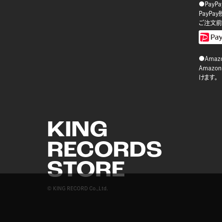
●PayP
PayP
ご注文前
●Amazo
Amaz
けます。
KING
RECORDS
STORE
© KING RECORD Co.,Ltd.