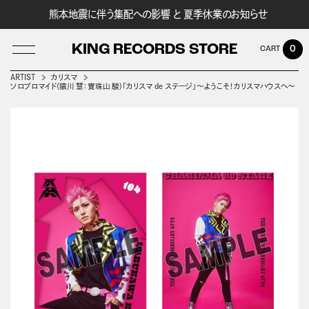
熊本地震に伴う集配への影響 と 夏季休業のお知らせ
KING RECORDS STORE
0
ARTIST
カリスマ
ソロブロマイド(猿川 慧：寶珠山 駿)「カリスマ de ステージ」～ようこそ！カリスマハウスへ～
LOG IN