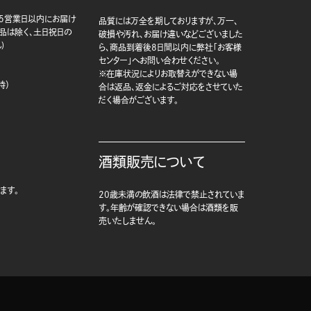
5営業日以内にお届け
品質には万全を期しておりますが、万一、
商品は除く、土日祝日の
破損や汚れ、お届け違いなどございました
)
ら、商品到着後8日間以内に弊社「お客様
センター」へお問い合わせください。
※在庫状況によりお取替えができない場
時）
合は返品、返金によるご対応をさせていた
だく場合がございます。
酒類販売について
ます。
20歳未満の飲酒は法律で禁止されていま
す。年齢が確認できない場合は酒類を販
売いたしません。