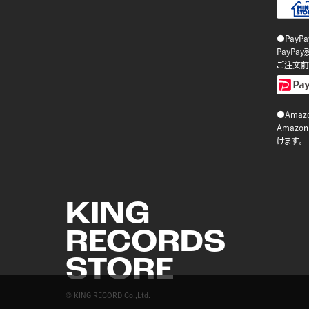
●PayP
PayP
ご注文前
●Amazo
Amaz
けます。
KING
RECORDS
STORE
© KING RECORD Co.,Ltd.