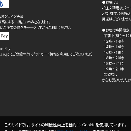
●お届け日
ご注文確定後、2～
となります。(予約
ayオンライン決済
発送はございません
ay残高による一括払いのみとなります。
にご注文金額をチャージしてからご利用ください。
●お届け時間指定
・午前中（8時～12
・12時～14時
・14時～16時
n Pay
・16時～18時
on.co.jpにご登録のクレジットカード情報を利用してご注文いただ
・18時～20時
・18時～21時
・19時～21時
・希望なし
からお選びいただけ
このサイトでは、サイトの利便性向上を目的に、Cookieを使用しています。