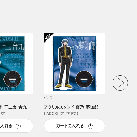
グッズ
グッズ
ド 干二支 合九
アクリルスタンド 夜乃 夢知郎
アクリルス
ドア）
I.ADORE（アイアドア）
I.ADORE（
に入れる
カートに入れる
カー