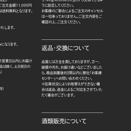
注文金額11,000円
うに設定してください。
は送料無料となります。
お客様のご都合によるご注文のキャンセル
は一切承っておりません。ご注文内容をご
確認の上、ご注文ください。
たします。
になります。
返品・交換について
5営業日以内にお届け
品質には万全を期しておりますが、万一、
商品は除く、土日祝日の
破損や汚れ、お届け違いなどございました
)
ら、商品到着後8日間以内に弊社「お客様
センター」へお問い合わせください。
※在庫状況によりお取替えができない場
時）
合は返品、返金によるご対応をさせていた
だく場合がございます。
酒類販売について