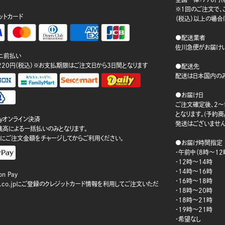
※1回のご注文で、ご
ットカード
（税込）以上の場合
●配送業者
佐川急便がお届けい
ニ前払い
220円（税込）※お支払期限はご注文日から3日間となります
●配送先
配送は日本国内のみ
●お届け日
ご注文確定後、2～
となります。(予約
ayオンライン決済
発送はございません
ay残高による一括払いのみとなります。
にご注文金額をチャージしてからご利用ください。
●お届け時間指定
・午前中（8時～12
・12時～14時
・14時～16時
n Pay
・16時～18時
on.co.jpにご登録のクレジットカード情報を利用してご注文いただ
・18時～20時
・18時～21時
・19時～21時
・希望なし