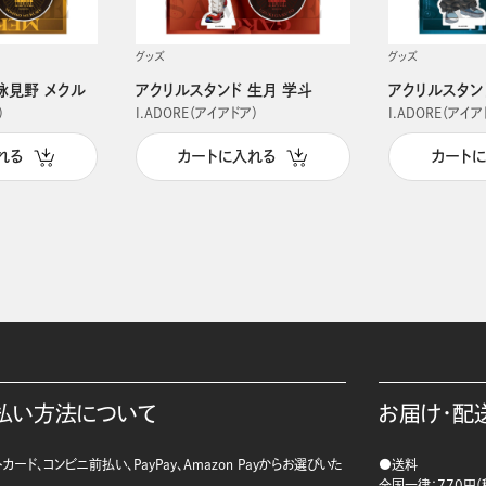
グッズ
グッズ
詠見野 メクル
アクリルスタンド 生月 学斗
アクリルスタン
）
I.ADORE（アイアドア）
I.ADORE（アイア
れる
カートに入れる
カート
払い方法について
お届け・配
カード、コンビニ前払い、PayPay、Amazon Payからお選びいた
●送料
。
全国一律：770円（