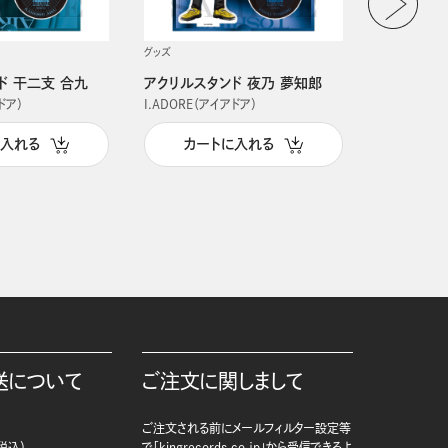
グッズ
グッズ
ド 干二支 合九
アクリルスタンド 夜乃 夢知郎
アクリルス
ドア）
I.ADORE（アイアドア）
I.ADORE（
に入れる
カートに入れる
カー
送について
ご注文に関しまして
ご注文される前にメールフィルター設定等
税込）
で「kingrecords.co.jp」から受信できるよ