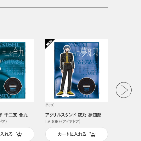
グッズ
グッズ
ド 干二支 合九
アクリルスタンド 夜乃 夢知郎
アクリルス
ドア）
I.ADORE（アイアドア）
I.ADORE（
に入れる
カートに入れる
カー