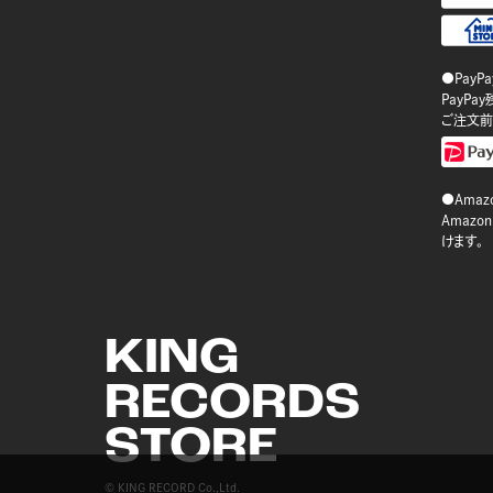
●PayP
PayP
ご注文前
●Amazo
Amaz
けます。
KING
RECORDS
STORE
© KING RECORD Co.,Ltd.