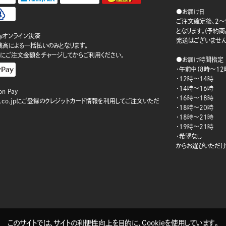
●お届け日
ご注文確定後、2～
となります。(予約
ayオンライン決済
発送はございません
ay残高による一括払いのみとなります。
にご注文金額をチャージしてからご利用ください。
●お届け時間指定
・午前中（8時～12
・12時～14時
・14時～16時
n Pay
・16時～18時
on.co.jpにご登録のクレジットカード情報を利用してご注文いただ
・18時～20時
・18時～21時
・19時～21時
・希望なし
からお選びいただけ
このサイトでは、サイトの利便性向上を目的に、Cookieを使用しています。