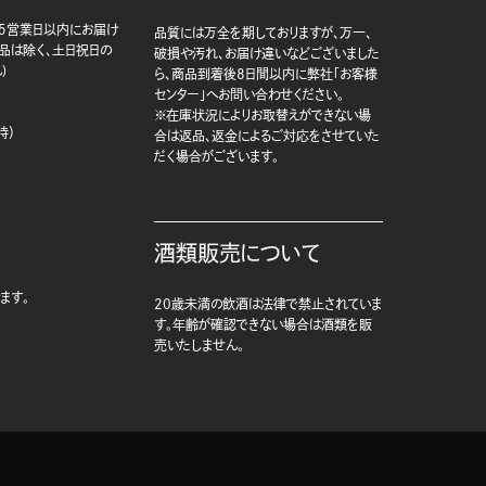
5営業日以内にお届け
品質には万全を期しておりますが、万一、
商品は除く、土日祝日の
破損や汚れ、お届け違いなどございました
)
ら、商品到着後8日間以内に弊社「お客様
センター」へお問い合わせください。
※在庫状況によりお取替えができない場
時）
合は返品、返金によるご対応をさせていた
だく場合がございます。
酒類販売について
ます。
20歳未満の飲酒は法律で禁止されていま
す。年齢が確認できない場合は酒類を販
売いたしません。