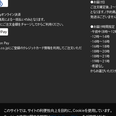
●お届け日
ご注文確定後、2～
となります。(予約
ayオンライン決済
発送はございません
ay残高による一括払いのみとなります。
にご注文金額をチャージしてからご利用ください。
●お届け時間指定
・午前中（8時～12
・12時～14時
・14時～16時
n Pay
・16時～18時
on.co.jpにご登録のクレジットカード情報を利用してご注文いただ
・18時～20時
・18時～21時
・19時～21時
・希望なし
からお選びいただけ
このサイトでは、サイトの利便性向上を目的に、Cookieを使用しています。