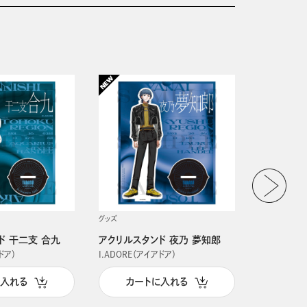
グッズ
グッズ
ド 干二支 合九
アクリルスタンド 夜乃 夢知郎
アクリルス
ドア）
I.ADORE（アイアドア）
I.ADORE（
に入れる
カートに入れる
カー