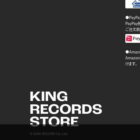
●PayP
PayP
ご注文前
●Amazo
Amaz
けます。
KING
RECORDS
STORE
© KING RECORD Co.,Ltd.