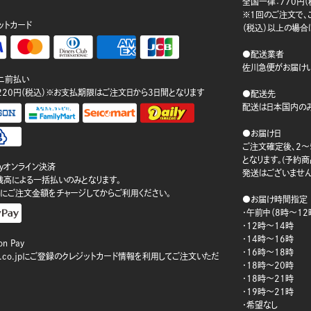
。
全国一律：770円（
※1回のご注文で、ご
ットカード
（税込）以上の場合
●配送業者
佐川急便がお届けい
ニ前払い
220円（税込）※お支払期限はご注文日から3日間となります
●配送先
配送は日本国内のみ
●お届け日
ご注文確定後、2～
となります。(予約
ayオンライン決済
発送はございません
ay残高による一括払いのみとなります。
にご注文金額をチャージしてからご利用ください。
●お届け時間指定
・午前中（8時～12
・12時～14時
・14時～16時
n Pay
・16時～18時
on.co.jpにご登録のクレジットカード情報を利用してご注文いただ
・18時～20時
・18時～21時
・19時～21時
・希望なし