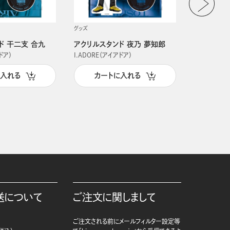
グッズ
グッズ
ド 干二支 合九
アクリルスタンド 夜乃 夢知郎
アクリルス
ドア）
I.ADORE（アイアドア）
I.ADORE（
に入れる
カートに入れる
カー
送について
ご注文に関しまして
ご注文される前にメールフィルター設定等