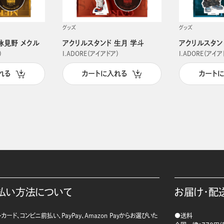
グッズ
グッズ
詠見野 メクル
アクリルスタンド 生月 学斗
アクリルスタン
）
I.ADORE（アイアドア）
I.ADORE（アイア
れる
カートに入れる
カート
払い方法について
お届け・配
カード、コンビニ前払い、PayPay、Amazon Payからお選びいた
●送料