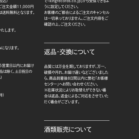
税込）
で「kingrecords.co.jp」から受信できるよ
注文金額11,000円
うに設定してください。
は送料無料となります。
お客様のご都合によるご注文のキャンセル
は一切承っておりません。ご注文内容をご
確認の上、ご注文ください。
たします。
になります。
返品・交換について
5営業日以内にお届け
品質には万全を期しておりますが、万一、
商品は除く、土日祝日の
破損や汚れ、お届け違いなどございました
)
ら、商品到着後8日間以内に弊社「お客様
センター」へお問い合わせください。
※在庫状況によりお取替えができない場
時）
合は返品、返金によるご対応をさせていた
だく場合がございます。
酒類販売について