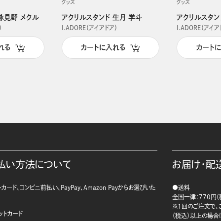
グッズ
グッズ
詠見野 メクル
アクリルスタンド 生月 学斗
アクリルスタン
）
I.ADORE（アイアドア）
I.ADORE（アイア
れる
カートに入れる
カート
払い方法について
お届け・配
カード、コンビニ前払い、PayPay、Amazon Payからお選びいた
●送料
。
全国一律：770円（
※1回のご注文で、ご
ットカード
（税込）以上の場合