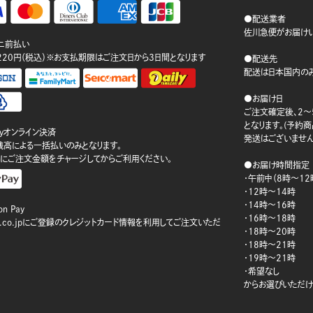
●配送業者
佐川急便がお届けい
ニ前払い
220円（税込）※お支払期限はご注文日から3日間となります
●配送先
配送は日本国内のみ
●お届け日
ご注文確定後、2～
となります。(予約
ayオンライン決済
発送はございません
ay残高による一括払いのみとなります。
にご注文金額をチャージしてからご利用ください。
●お届け時間指定
・午前中（8時～12
・12時～14時
・14時～16時
n Pay
・16時～18時
on.co.jpにご登録のクレジットカード情報を利用してご注文いただ
・18時～20時
・18時～21時
・19時～21時
・希望なし
からお選びいただけ