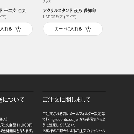
グッズ
グッズ
ド 干二支 合九
アクリルスタンド 夜乃 夢知郎
アクリルス
ドア）
I.ADORE（アイアドア）
I.ADORE（
に入れる
カートに入れる
カー
送について
ご注文に関しまして
ご注文される前にメールフィルター設定等
税込）
で「kingrecords.co.jp」から受信できるよ
注文金額11,000円
うに設定してください。
は送料無料となります。
お客様のご都合によるご注文のキャンセル