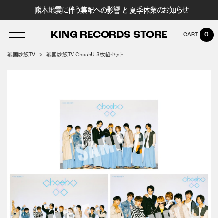
熊本地震に伴う集配への影響 と 夏季休業のお知らせ
KING RECORDS STORE
0
戦国炒飯TV
戦国炒飯TV ChoshU 3枚組セット
LOG IN