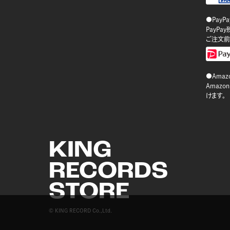
●PayP
PayP
ご注文前
●Amazo
Amaz
けます。
KING
RECORDS
STORE
© KING RECORD Co.,Ltd.