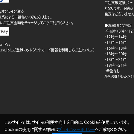
ご注文確定後、2～
となります。(予約
ayオンライン決済
発送はございません
ay残高による一括払いのみとなります。
にご注文金額をチャージしてからご利用ください。
●お届け時間指定
・午前中（8時～12
・12時～14時
・14時～16時
n Pay
・16時～18時
on.co.jpにご登録のクレジットカード情報を利用してご注文いただ
・18時～20時
・18時～21時
・19時～21時
・希望なし
からお選びいただけ
このサイトでは、サイトの利便性向上を目的に、Cookieを使用しています。
Cookieの使用に関する詳細は
プライバシーポリシー
をご確認ください。