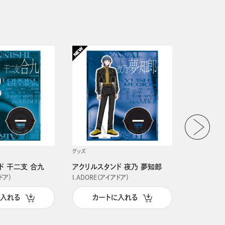
グッズ
グッズ
ド 干二支 合九
アクリルスタンド 夜乃 夢知郎
アクリルス
ドア）
I.ADORE（アイアドア）
I.ADORE（
に入れる
カートに入れる
カー