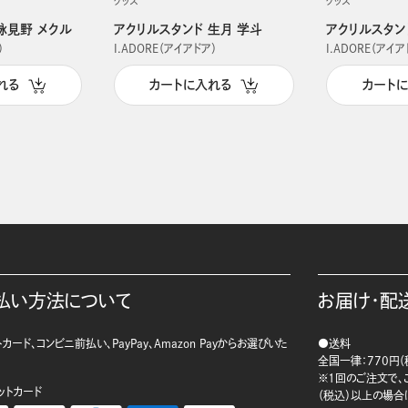
グッズ
グッズ
詠見野 メクル
アクリルスタンド 生月 学斗
アクリルスタン
）
I.ADORE（アイアドア）
I.ADORE（アイア
れる
カートに入れる
カート
払い方法について
お届け・配
カード、コンビニ前払い、PayPay、Amazon Payからお選びいた
●送料
。
全国一律：770円（
※1回のご注文で、ご
ットカード
（税込）以上の場合