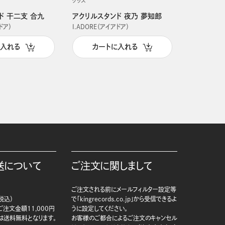
グッズ
グッズ
ド 干二支 合九
アクリルスタンド 夜乃 夢知郎
アクリルス
ドア）
I.ADORE（アイアドア）
I.ADORE（
に入れる
カートに入れる
カー
送について
ご注文に関しまして
ご注文される前にメールフィルター設定等
税込）
で「kingrecords.co.jp」から受信できるよ
注文金額11,000円
うに設定してください。
は送料無料となります。
お客様のご都合によるご注文のキャンセル