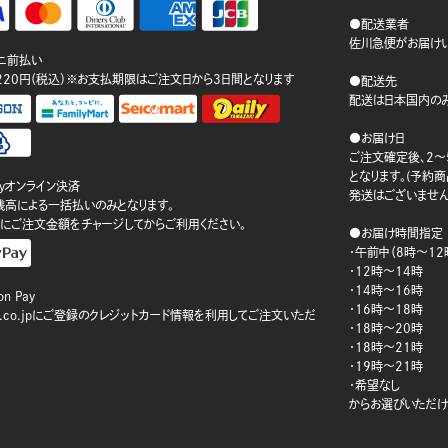
●配送業者
佐川急便がお届けい
ニ前払い
220円（税込）※お支払期限はご注文日から3日間となります
●配送先
配送は日本国内のみ
●お届け日
ご注文確定後、2～
となります。(予約
ayオンライン決済
発送はございません
ay残高による一括払いのみとなります。
にご注文金額をチャージしてからご利用ください。
●お届け時間指定
・午前中（8時～12
・12時～14時
・14時～16時
n Pay
・16時～18時
on.co.jpにご登録のクレジットカード情報を利用してご注文いただ
・18時～20時
・18時～21時
・19時～21時
・希望なし
からお選びいただけ