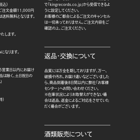
税込）
で「kingrecords.co.jp」から受信できるよ
注文金額11,000円
うに設定してください。
は送料無料となります。
お客様のご都合によるご注文のキャンセル
は一切承っておりません。ご注文内容をご
確認の上、ご注文ください。
たします。
になります。
返品・交換について
5営業日以内にお届け
品質には万全を期しておりますが、万一、
商品は除く、土日祝日の
破損や汚れ、お届け違いなどございました
)
ら、商品到着後8日間以内に弊社「お客様
センター」へお問い合わせください。
※在庫状況によりお取替えができない場
時）
合は返品、返金によるご対応をさせていた
だく場合がございます。
酒類販売について