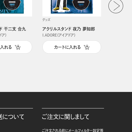
グッズ
グッズ
ド 干二支 合九
アクリルスタンド 夜乃 夢知郎
アクリルス
ドア）
I.ADORE（アイアドア）
I.ADORE（
に入れる
カートに入れる
カー
送について
ご注文に関しまして
ご注文される前にメールフィルター設定等