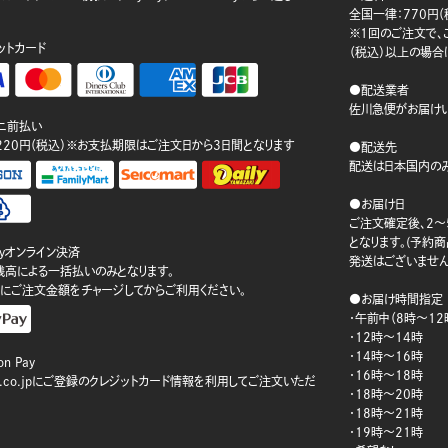
。
全国一律：770円（
※1回のご注文で、ご
ットカード
（税込）以上の場合
●配送業者
佐川急便がお届けい
ニ前払い
220円（税込）※お支払期限はご注文日から3日間となります
●配送先
配送は日本国内のみ
●お届け日
ご注文確定後、2～
となります。(予約
ayオンライン決済
発送はございません
ay残高による一括払いのみとなります。
にご注文金額をチャージしてからご利用ください。
●お届け時間指定
・午前中（8時～12
・12時～14時
・14時～16時
n Pay
・16時～18時
on.co.jpにご登録のクレジットカード情報を利用してご注文いただ
・18時～20時
・18時～21時
・19時～21時