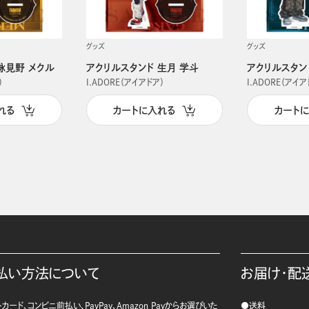
グッズ
グッズ
詠見野 メクル
アクリルスタンド 生月 学斗
アクリルスタン
）
I.ADORE（アイアドア）
I.ADORE（アイア
れる
カートに入れる
カート
払い方法について
お届け・配
カード、コンビニ前払い、PayPay、Amazon Payからお選びいた
●送料