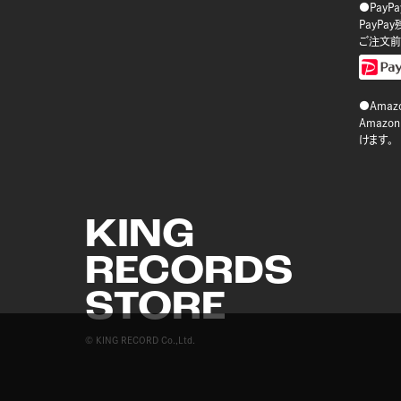
●PayP
PayP
ご注文前
●Amazo
Amaz
けます。
KING
RECORDS
STORE
© KING RECORD Co.,Ltd.