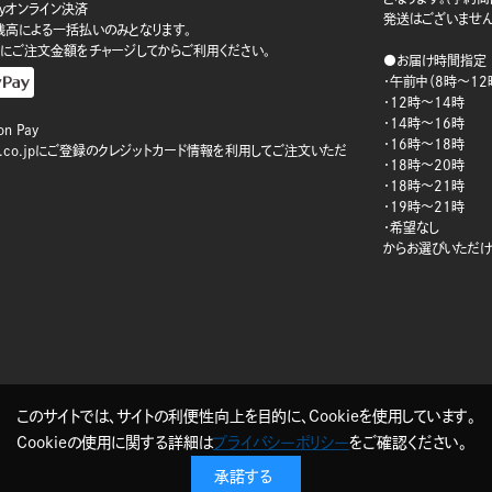
ayオンライン決済
発送はございません
ay残高による一括払いのみとなります。
にご注文金額をチャージしてからご利用ください。
●お届け時間指定
・午前中（8時～12
・12時～14時
・14時～16時
n Pay
・16時～18時
on.co.jpにご登録のクレジットカード情報を利用してご注文いただ
・18時～20時
・18時～21時
・19時～21時
・希望なし
からお選びいただけ
このサイトでは、サイトの利便性向上を目的に、Cookieを使用しています。
Cookieの使用に関する詳細は
プライバシーポリシー
をご確認ください。
承諾する