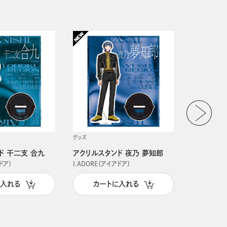
グッズ
グッズ
ド 干二支 合九
アクリルスタンド 夜乃 夢知郎
アクリルス
ドア）
I.ADORE（アイアドア）
I.ADORE（
に入れる
カートに入れる
カー