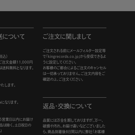
送について
ご注文に関しまして
ご注文される前にメールフィルター設定等
税込）
で「kingrecords.co.jp」から受信できるよ
注文金額11,000円
うに設定してください。
は送料無料となります。
お客様のご都合によるご注文のキャンセル
は一切承っておりません。ご注文内容をご
確認の上、ご注文ください。
たします。
になります。
返品・交換について
5営業日以内にお届け
品質には万全を期しておりますが、万一、
商品は除く、土日祝日の
破損や汚れ、お届け違いなどございました
)
ら、商品到着後8日間以内に弊社「お客様