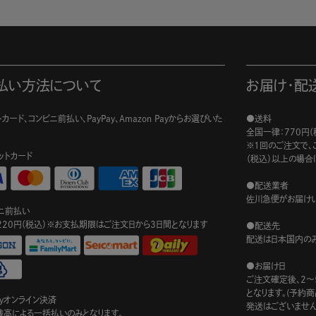
払い方法について
お届け・配
カード、コンビニ前払い、PayPay、Amazon Payからお選びいた
●送料
。
全国一律：770円（
※1回のご注文で、ご
ットカード
（税込）以上の場合
●配送業者
佐川急便がお届けい
ニ前払い
220円（税込）※お支払期限はご注文日から3日間となります
●配送先
配送は日本国内のみ
●お届け日
ご注文確定後、2～
となります。(予約
ayオンライン決済
発送はございません
ay残高による一括払いのみとなります。