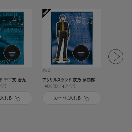
グッズ
グッズ
ド 干二支 合九
アクリルスタンド 夜乃 夢知郎
アクリルス
ドア）
I.ADORE（アイアドア）
I.ADORE（
に入れる
カートに入れる
カー