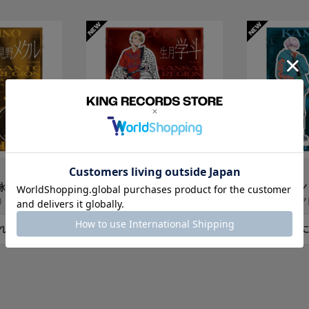
グッズ
グッズ
詠見野 メクル
アクリルスタンド 生月 学斗
アクリルスタン
）
I.ADORE（アイアドア）
I.ADORE（アイア
れる
カートに入れる
カート