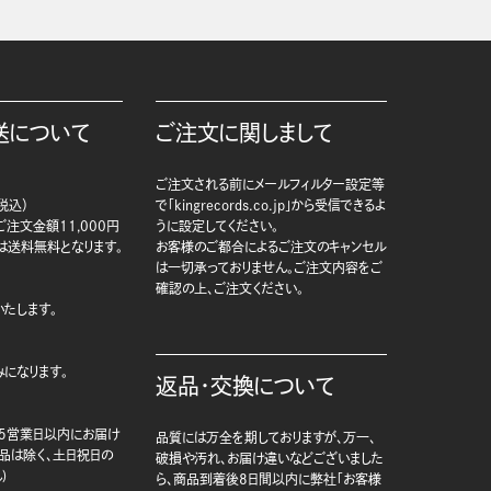
送について
ご注文に関しまして
ご注文される前にメールフィルター設定等
税込）
で「kingrecords.co.jp」から受信できるよ
注文金額11,000円
うに設定してください。
は送料無料となります。
お客様のご都合によるご注文のキャンセル
は一切承っておりません。ご注文内容をご
確認の上、ご注文ください。
たします。
になります。
返品・交換について
5営業日以内にお届け
品質には万全を期しておりますが、万一、
商品は除く、土日祝日の
破損や汚れ、お届け違いなどございました
)
ら、商品到着後8日間以内に弊社「お客様