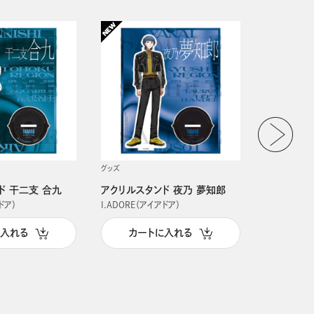
グッズ
グッズ
ド 干二支 合九
アクリルスタンド 夜乃 夢知郎
アクリルス
ドア）
I.ADORE（アイアドア）
I.ADORE（
に入れる
カートに入れる
カー