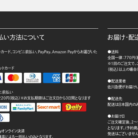
払い方法について
お届け・配
カード、コンビニ前払い、PayPay、Amazon Payからお選びいた
●送料
。
全国一律：770円（
※1回のご注文で、ご
ットカード
（税込）以上の場合
●配送業者
佐川急便がお届けい
ニ前払い
220円（税込）※お支払期限はご注文日から3日間となります
●配送先
配送は日本国内のみ
●お届け日
ご注文確定後、2～
となります。(予約
ayオンライン決済
発送はございません
ay残高による一括払いのみとなります。