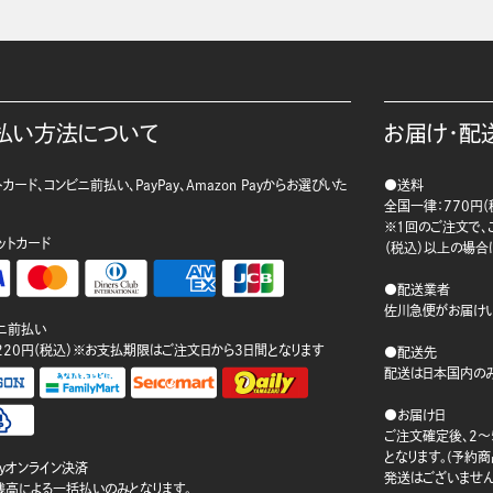
払い方法について
お届け・配
カード、コンビニ前払い、PayPay、Amazon Payからお選びいた
●送料
。
全国一律：770円（
※1回のご注文で、ご
ットカード
（税込）以上の場合
●配送業者
佐川急便がお届けい
ニ前払い
220円（税込）※お支払期限はご注文日から3日間となります
●配送先
配送は日本国内のみ
●お届け日
ご注文確定後、2～
となります。(予約
ayオンライン決済
発送はございません
ay残高による一括払いのみとなります。