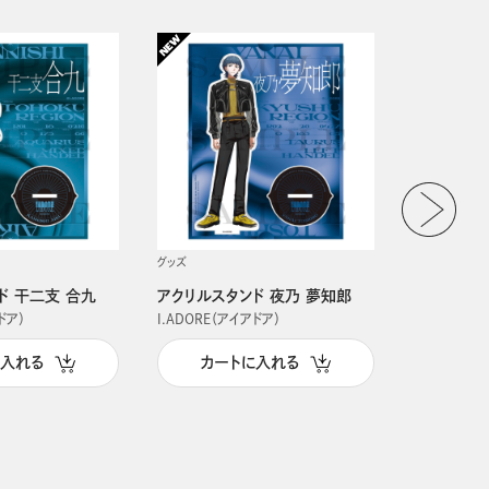
グッズ
グッズ
ド 干二支 合九
アクリルスタンド 夜乃 夢知郎
アクリルス
ドア）
I.ADORE（アイアドア）
I.ADORE（
に入れる
カートに入れる
カー