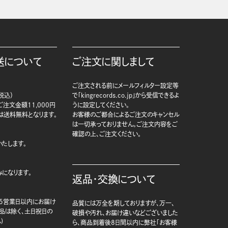
送について
ご注文に関しまして
ご注文される前にメールフィルター設定等
税込）
で「kingrecords.co.jp」から受信できるよ
注文金額11,000円
うに設定してください。
は送料無料となります。
お客様のご都合によるご注文のキャンセル
は一切承っておりません。ご注文内容をご
確認の上、ご注文ください。
たします。
になります。
返品・交換について
5営業日以内にお届け
品質には万全を期しておりますが、万一、
商品は除く、土日祝日の
破損や汚れ、お届け違いなどございました
)
ら、商品到着後8日間以内に弊社「お客様