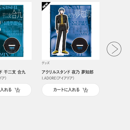
グッズ
グッズ
ド 干二支 合九
アクリルスタンド 夜乃 夢知郎
アクリルス
ドア）
I.ADORE（アイアドア）
I.ADORE（
に入れる
カートに入れる
カー