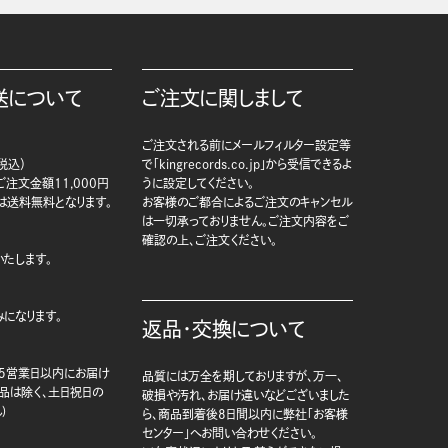
送について
ご注文に関しまして
ご注文される前にメールフィルター設定等
税込）
で「kingrecords.co.jp」から受信できるよ
注文金額11,000円
うに設定してください。
は送料無料となります。
お客様のご都合によるご注文のキャンセル
は一切承っておりません。ご注文内容をご
確認の上、ご注文ください。
たします。
になります。
返品・交換について
5営業日以内にお届け
品質には万全を期しておりますが、万一、
商品は除く、土日祝日の
破損や汚れ、お届け違いなどございました
)
ら、商品到着後8日間以内に弊社「お客様
センター」へお問い合わせください。