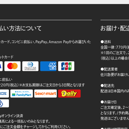
払い方法について
お届け・配
カード、コンビニ前払い、PayPay、Amazon Payからお選びいた
●送料
。
全国一律：770円（
※1回のご注文で、ご
ットカード
（税込）以上の場合
●配送業者
佐川急便がお届けい
ニ前払い
220円（税込）※お支払期限はご注文日から3日間となります
●配送先
配送は日本国内のみ
●お届け日
ご注文確定後、2～
となります。(予約
ayオンライン決済
発送はございません
ay残高による一括払いのみとなります。
にご注文金額をチャージしてからご利用ください。