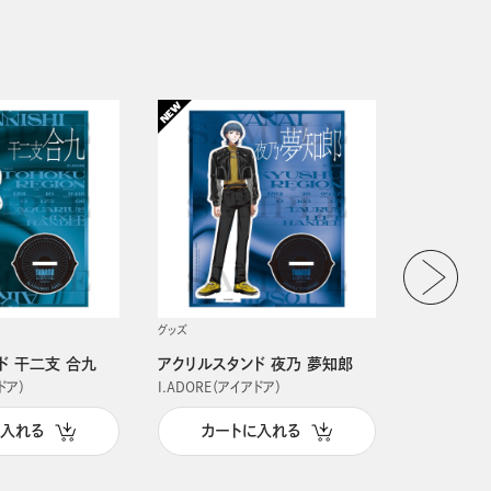
グッズ
グッズ
ド 干二支 合九
アクリルスタンド 夜乃 夢知郎
アクリルス
ドア）
I.ADORE（アイアドア）
I.ADORE（
に入れる
カートに入れる
カー