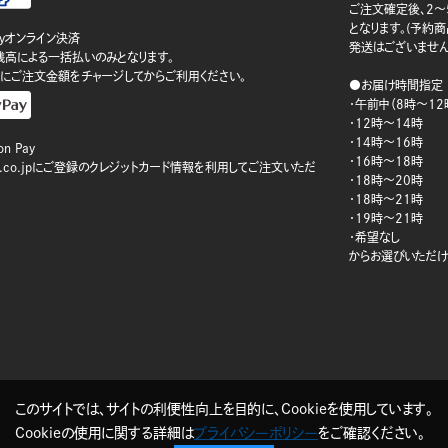
ご注文確定後、2～
となります。(予約
ayオンライン決済
発送はございません
ay残高による一括払いのみとなります。
にご注文金額をチャージしてからご利用ください。
●お届け時間指定
・午前中（8時～12
・12時～14時
・14時～16時
n Pay
・16時～18時
on.co.jpにご登録のクレジットカード情報を利用してご注文いただ
・18時～20時
・18時～21時
・19時～21時
・希望なし
からお選びいただけ
このサイトでは、サイトの利便性向上を目的に、Cookieを使用しています。
Cookieの使用に関する詳細は
プライバシーポリシー
をご確認ください。