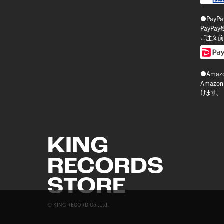
●PayP
PayP
ご注文前
●Amazo
Amaz
けます。
KING
RECORDS
STORE
© KING RECORD Co.,Ltd.