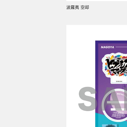
波羅夷 空却