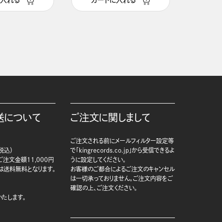
に入れる
カートに入れる
カー
送について
ご注文に関しまして
ご注文される前にメールフィルター設定等
税込）
で「kingrecords.co.jp」から受信できるよ
注文金額11,000円
うに設定してください。
は送料無料となります。
お客様のご都合によるご注文のキャンセル
は一切承っておりません。ご注文内容をご
確認の上、ご注文ください。
たします。