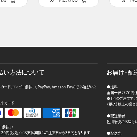
れる
カートに入れる
カート
払い方法について
お届け・配
カード、コンビニ前払い、PayPay、Amazon Payからお選びいた
●送料
。
全国一律：770円（
※1回のご注文で、ご
ットカード
（税込）以上の場合
●配送業者
佐川急便がお届けい
ニ前払い
220円（税込）※お支払期限はご注文日から3日間となります
●配送先