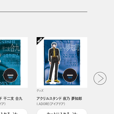
グッズ
グッズ
ド 干二支 合九
アクリルスタンド 夜乃 夢知郎
アクリルス
ドア）
I.ADORE（アイアドア）
I.ADORE（