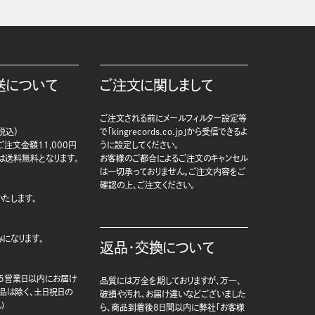
送について
ご注文に関しまして
ご注文される前にメールフィルター設定等
税込）
で「kingrecords.co.jp」から受信できるよ
注文金額11,000円
うに設定してください。
は送料無料となります。
お客様のご都合によるご注文のキャンセル
は一切承っておりません。ご注文内容をご
確認の上、ご注文ください。
たします。
になります。
返品・交換について
5営業日以内にお届け
品質には万全を期しておりますが、万一、
商品は除く、土日祝日の
破損や汚れ、お届け違いなどございました
)
ら、商品到着後8日間以内に弊社「お客様