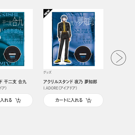
グッズ
グッズ
ド 干二支 合九
アクリルスタンド 夜乃 夢知郎
アクリルス
ドア）
I.ADORE（アイアドア）
I.ADORE（
に入れる
カートに入れる
カー