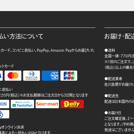
払い方法について
お届け・配
カード、コンビニ前払い、PayPay、Amazon Payからお選びいた
●送料
。
全国一律：770円（
※1回のご注文で、ご
ットカード
（税込）以上の場合
●配送業者
佐川急便がお届けい
ニ前払い
220円（税込）※お支払期限はご注文日から3日間となります
●配送先
配送は日本国内のみ
●お届け日
ご注文確定後、2～
となります。(予約
ayオンライン決済
発送はございません
ay残高による一括払いのみとなります。