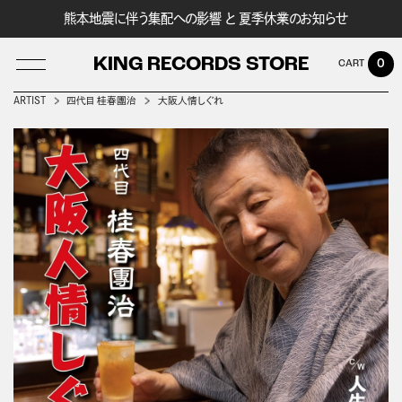
熊本地震に伴う集配への影響 と 夏季休業のお知らせ
KING RECORDS STORE
0
ARTIST
四代目 桂春團治
大阪人情しぐれ
LOG IN