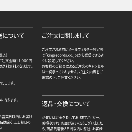
送について
ご注文に関しまして
ご注文される前にメールフィルター設定等
税込）
で「kingrecords.co.jp」から受信できるよ
注文金額11,000円
うに設定してください。
は送料無料となります。
お客様のご都合によるご注文のキャンセル
は一切承っておりません。ご注文内容をご
確認の上、ご注文ください。
たします。
になります。
返品・交換について
5営業日以内にお届け
品質には万全を期しておりますが、万一、
商品は除く、土日祝日の
破損や汚れ、お届け違いなどございました
)
ら、商品到着後8日間以内に弊社「お客様