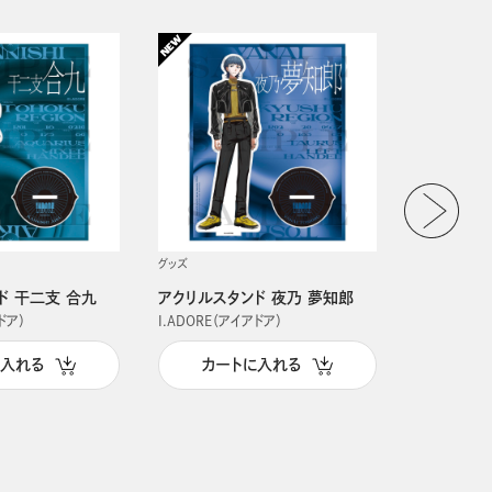
グッズ
グッズ
ド 干二支 合九
アクリルスタンド 夜乃 夢知郎
アクリルス
ドア）
I.ADORE（アイアドア）
I.ADORE（
に入れる
カートに入れる
カー