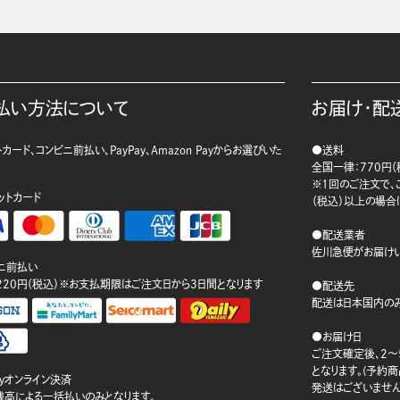
払い方法について
お届け・配
カード、コンビニ前払い、PayPay、Amazon Payからお選びいた
●送料
。
全国一律：770円（
※1回のご注文で、ご
ットカード
（税込）以上の場合
●配送業者
佐川急便がお届けい
ニ前払い
220円（税込）※お支払期限はご注文日から3日間となります
●配送先
配送は日本国内のみ
●お届け日
ご注文確定後、2～
となります。(予約
ayオンライン決済
発送はございません
ay残高による一括払いのみとなります。