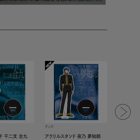
グッズ
グッズ
ド 干二支 合九
アクリルスタンド 夜乃 夢知郎
アクリルス