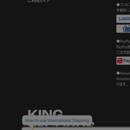
ご利用ガイド
●コンビ
手数料：
●PayP
PayP
ご注文前
●Amazo
Amaz
けます。
KING
RECORDS