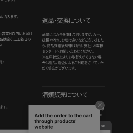
になります。
返品・交換について
5営業日以内にお届け
品質には万全を期しておりますが、万一、
商品は除く、土日祝日の
破損や汚れ、お届け違いなどございました
)
ら、商品到着後8日間以内に弊社「お客様
センター」へお問い合わせください。
※在庫状況によりお取替えができない場
時）
合は返品、返金によるご対応をさせていた
だく場合がございます。
酒類販売について
ます。
20歳未満の飲酒は法律で禁止されていま
す。年齢が確認できない場合は酒類を販
売いたしません。