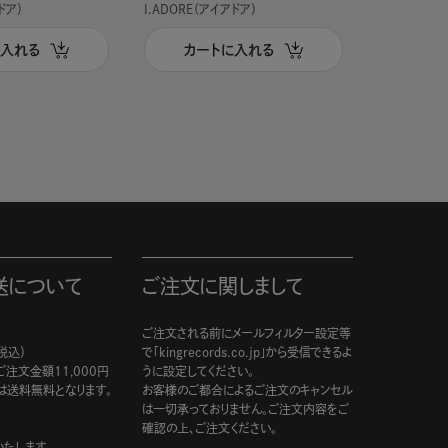
ドア）
I.ADORE（アイアドア）
I.ADORE（
に入れる
カートに入れる
カー
送について
ご注文に関しまして
ご注文される前にメールフィルター設定等
税込）
で「kingrecords.co.jp」から受信できるよ
注文金額11,000円
うに設定してください。
は送料無料となります。
お客様のご都合によるご注文のキャンセル
は一切承っておりません。ご注文内容をご
確認の上、ご注文ください。
たします。