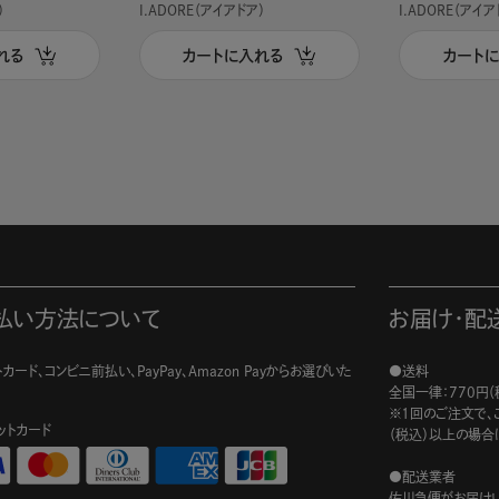
）
I.ADORE（アイアドア）
I.ADORE（アイア
れる
カートに入れる
カート
払い方法について
お届け・配
カード、コンビニ前払い、PayPay、Amazon Payからお選びいた
●送料
。
全国一律：770円（
※1回のご注文で、ご
ットカード
（税込）以上の場合
●配送業者
佐川急便がお届けい