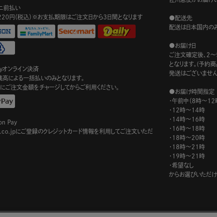
ニ前払い
220円（税込）※お支払期限はご注文日から3日間となります
●配送先
配送は日本国内のみ
●お届け日
ご注文確定後、2～
となります。(予約
ayオンライン決済
発送はございません
ay残高による一括払いのみとなります。
にご注文金額をチャージしてからご利用ください。
●お届け時間指定
・午前中（8時～12
・12時～14時
・14時～16時
n Pay
・16時～18時
on.co.jpにご登録のクレジットカード情報を利用してご注文いただ
・18時～20時
・18時～21時
・19時～21時
・希望なし
からお選びいただけ