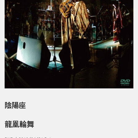
陰陽座
龍凰輪舞