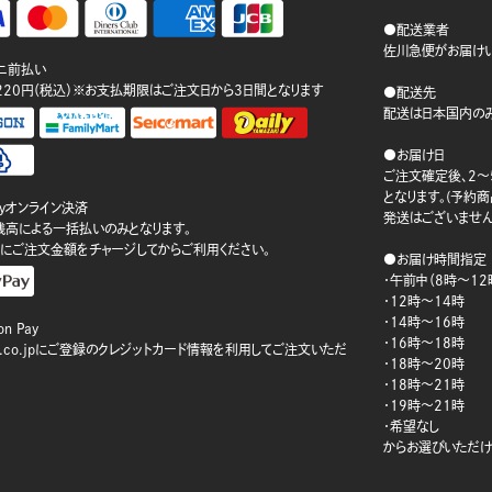
●配送業者
佐川急便がお届けい
ニ前払い
220円（税込）※お支払期限はご注文日から3日間となります
●配送先
配送は日本国内のみ
●お届け日
ご注文確定後、2～
となります。(予約
ayオンライン決済
発送はございません
ay残高による一括払いのみとなります。
にご注文金額をチャージしてからご利用ください。
●お届け時間指定
・午前中（8時～12
・12時～14時
・14時～16時
n Pay
・16時～18時
on.co.jpにご登録のクレジットカード情報を利用してご注文いただ
・18時～20時
・18時～21時
・19時～21時
・希望なし
からお選びいただけ