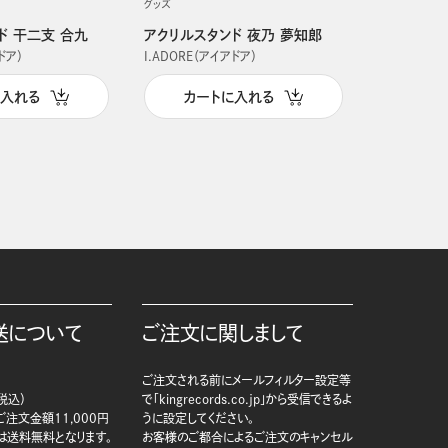
グッズ
グッズ
ド 干二支 合九
アクリルスタンド 夜乃 夢知郎
アクリルス
ドア）
I.ADORE（アイアドア）
I.ADORE（
に入れる
カートに入れる
カー
送について
ご注文に関しまして
ご注文される前にメールフィルター設定等
税込）
で「kingrecords.co.jp」から受信できるよ
注文金額11,000円
うに設定してください。
は送料無料となります。
お客様のご都合によるご注文のキャンセル