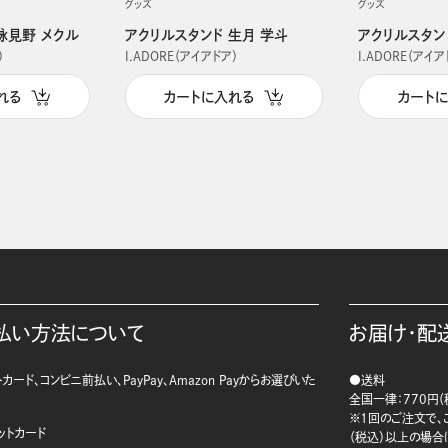
グッズ
グッズ
詠見野 メクル
アクリルスタンド 生月 学斗
アクリルスタン
）
I.ADORE（アイアドア）
I.ADORE（アイア
れる
カートに入れる
カート
払い方法について
お届け・配
カード、コンビニ前払い、PayPay、Amazon Payからお選びいた
●送料
。
全国一律：770円（
※1回のご注文で、ご
ットカード
（税込）以上の場合