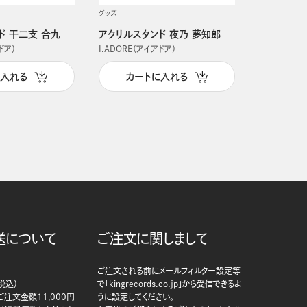
グッズ
グッズ
ド 干二支 合九
アクリルスタンド 夜乃 夢知郎
アクリルス
ドア）
I.ADORE（アイアドア）
I.ADORE（
に入れる
カートに入れる
カー
送について
ご注文に関しまして
ご注文される前にメールフィルター設定等
税込）
で「kingrecords.co.jp」から受信できるよ
注文金額11,000円
うに設定してください。