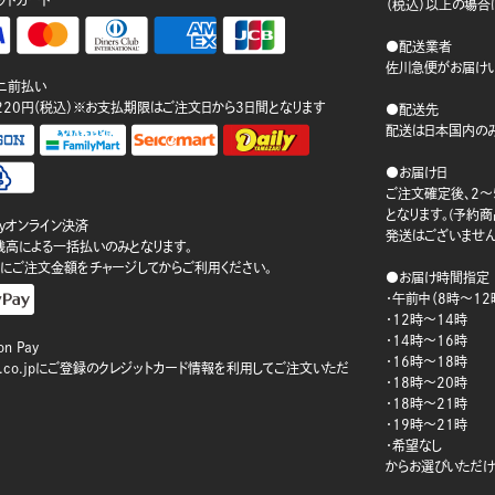
ットカード
（税込）以上の場合
●配送業者
佐川急便がお届けい
ニ前払い
220円（税込）※お支払期限はご注文日から3日間となります
●配送先
配送は日本国内のみ
●お届け日
ご注文確定後、2～
となります。(予約
ayオンライン決済
発送はございません
ay残高による一括払いのみとなります。
にご注文金額をチャージしてからご利用ください。
●お届け時間指定
・午前中（8時～12
・12時～14時
・14時～16時
n Pay
・16時～18時
on.co.jpにご登録のクレジットカード情報を利用してご注文いただ
・18時～20時
・18時～21時
・19時～21時
・希望なし
からお選びいただけ