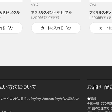
グッズ
グッズ
詠見野 メクル
アクリルスタンド 生月 学斗
アクリルスタン
）
I.ADORE（アイアドア）
I.ADORE（アイア
れる
カートに入れる
カート
払い方法について
お届け・配
カード、コンビニ前払い、PayPay、Amazon Payからお選びいた
●送料
。
全国一律：770円（
※1回のご注文で、ご