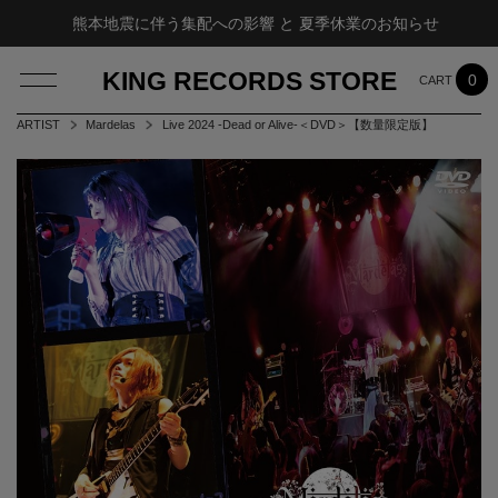
熊本地震に伴う集配への影響 と 夏季休業のお知らせ
KING RECORDS STORE
0
ARTIST
Mardelas
Live 2024 -Dead or Alive-＜DVD＞【数量限定版】
LOG IN