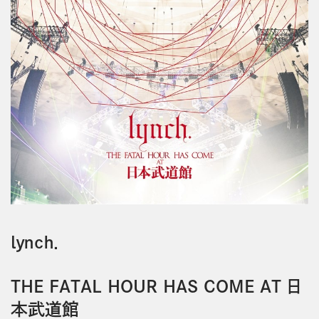
ｌｙｎｃｈ．
THE FATAL HOUR HAS COME AT 日
本武道館