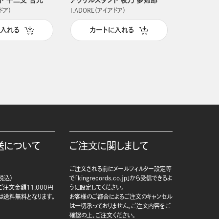
ドア）
I.ADORE（アイアドア）
I.ADORE（
に入れる
カートに入れる
カー
送について
ご注文に関しまして
ご注文される前にメールフィルター設定等
税込）
で「kingrecords.co.jp」から受信できるよ
注文金額11,000円
うに設定してください。
は送料無料となります。
お客様のご都合によるご注文のキャンセル
は一切承っておりません。ご注文内容をご
確認の上、ご注文ください。