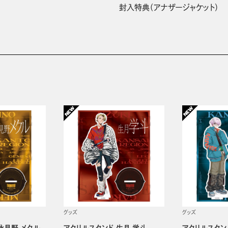
封入特典（アナザージャケット）
グッズ
グッズ
詠見野 メクル
アクリルスタンド 生月 学斗
アクリルスタン