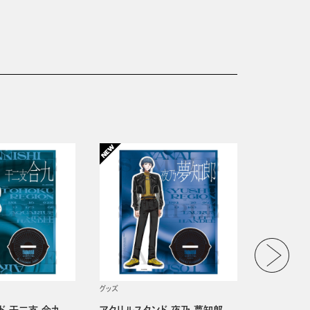
グッズ
グッズ
ド 干二支 合九
アクリルスタンド 夜乃 夢知郎
アクリルス