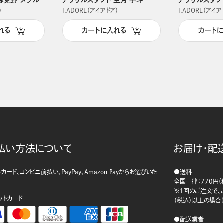
）
I.ADORE（アイアドア）
I.ADORE（アイア
れる
カートに入れる
カート
払い方法について
お届け・配
カード、コンビニ前払い、PayPay、Amazon Payからお選びいた
●送料
。
全国一律：770円（
※1回のご注文で、ご
ットカード
（税込）以上の場合
●配送業者