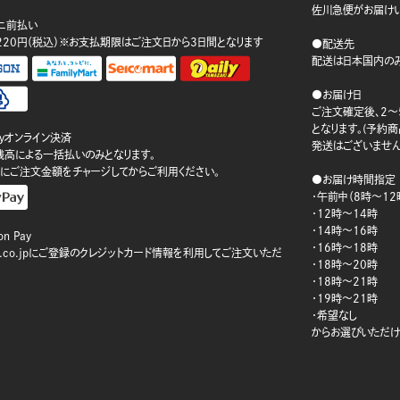
佐川急便がお届けい
ニ前払い
220円（税込）※お支払期限はご注文日から3日間となります
●配送先
配送は日本国内のみ
●お届け日
ご注文確定後、2～
となります。(予約
ayオンライン決済
発送はございません
ay残高による一括払いのみとなります。
にご注文金額をチャージしてからご利用ください。
●お届け時間指定
・午前中（8時～12
・12時～14時
・14時～16時
n Pay
・16時～18時
on.co.jpにご登録のクレジットカード情報を利用してご注文いただ
・18時～20時
・18時～21時
・19時～21時
・希望なし
からお選びいただけ