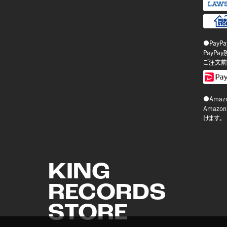
●PayP
PayP
ご注文前
●Amazo
Amaz
けます。
KING
RECORDS
STORE