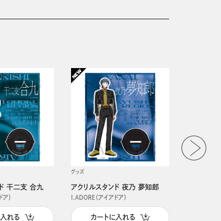
グッズ
グッズ
ド 干二支 合九
アクリルスタンド 夜乃 夢知郎
アクリルス
ドア）
I.ADORE（アイアドア）
I.ADORE（
に入れる
カートに入れる
カー