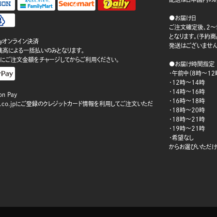
●お届け日
ご注文確定後、2～
となります。(予約
ayオンライン決済
発送はございません
ay残高による一括払いのみとなります。
にご注文金額をチャージしてからご利用ください。
●お届け時間指定
・午前中（8時～12
・12時～14時
・14時～16時
n Pay
・16時～18時
on.co.jpにご登録のクレジットカード情報を利用してご注文いただ
・18時～20時
・18時～21時
・19時～21時
・希望なし
からお選びいただけ