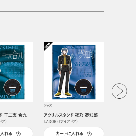
グッズ
グッズ
ド 干二支 合九
アクリルスタンド 夜乃 夢知郎
アクリルス
ドア）
I.ADORE（アイアドア）
I.ADORE（
に入れる
カートに入れる
カー