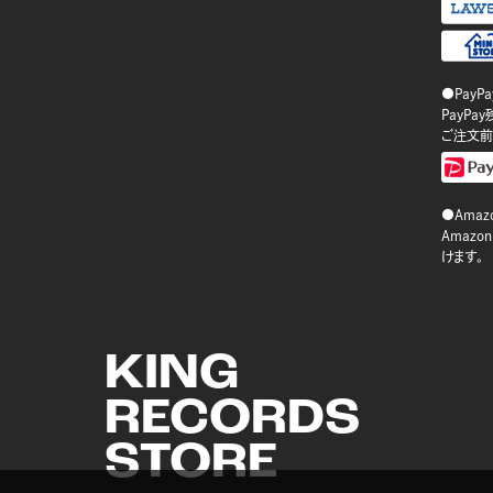
●PayP
PayP
ご注文前
●Amazo
Amaz
けます。
KING
RECORDS
STORE