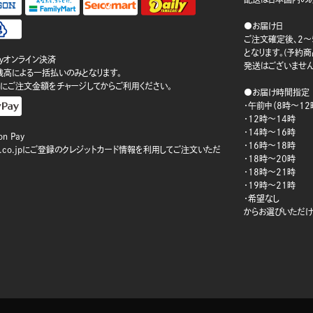
●お届け日
ご注文確定後、2～
となります。(予約
ayオンライン決済
発送はございません
ay残高による一括払いのみとなります。
にご注文金額をチャージしてからご利用ください。
●お届け時間指定
・午前中（8時～12
・12時～14時
・14時～16時
n Pay
・16時～18時
on.co.jpにご登録のクレジットカード情報を利用してご注文いただ
・18時～20時
・18時～21時
・19時～21時
・希望なし
からお選びいただけ