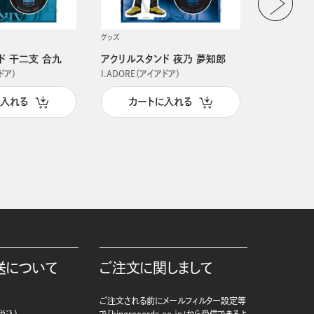
グッズ
グッズ
ド 干二支 合九
アクリルスタンド 夜乃 夢知郎
アクリルス
ドア）
I.ADORE（アイアドア）
I.ADORE（
に入れる
カートに入れる
カー
送について
ご注文に関しまして
ご注文される前にメールフィルター設定等
税込）
で「kingrecords.co.jp」から受信できるよ