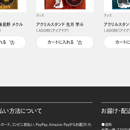
グッズ
グッズ
詠見野 メクル
アクリルスタンド 生月 学斗
アクリルスタン
）
I.ADORE（アイアドア）
I.ADORE（アイア
れる
カートに入れる
カート
払い方法について
お届け・配
カード、コンビニ前払い、PayPay、Amazon Payからお選びいた
●送料
。
全国一律：770円（