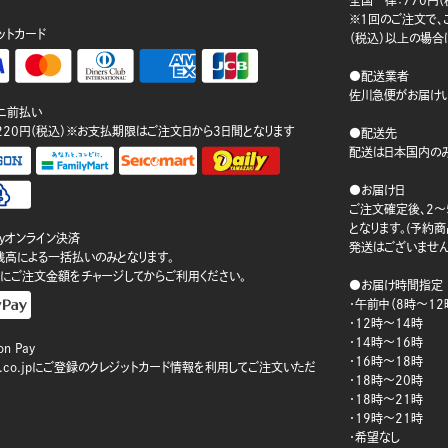
※1回のご注文で、ご
ットカード
（税込）以上の場合
●配送業者
佐川急便がお届けい
ニ前払い
220円（税込）※お支払期限はご注文日から3日間となります
●配送先
配送は日本国内のみ
●お届け日
ご注文確定後、2～
となります。(予約
ayオンライン決済
発送はございません
ay残高による一括払いのみとなります。
にご注文金額をチャージしてからご利用ください。
●お届け時間指定
・午前中（8時～12
・12時～14時
・14時～16時
n Pay
・16時～18時
on.co.jpにご登録のクレジットカード情報を利用してご注文いただ
・18時～20時
・18時～21時
・19時～21時
・希望なし