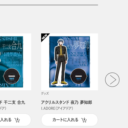
グッズ
グッズ
ド 干二支 合九
アクリルスタンド 夜乃 夢知郎
アクリルス
ドア）
I.ADORE（アイアドア）
I.ADORE（
に入れる
カートに入れる
カー