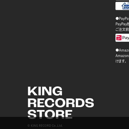
●PayP
PayP
ご注文前
●Amazo
Amaz
けます。
KING
RECORDS
STORE
© KING RECORD Co.,Ltd.