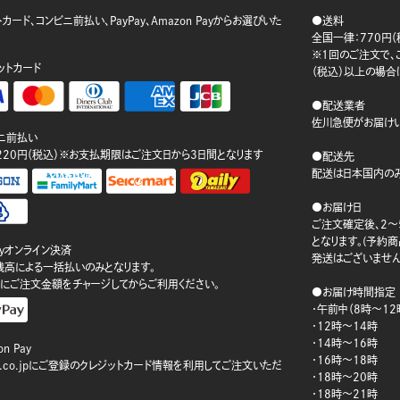
カード、コンビニ前払い、PayPay、Amazon Payからお選びいた
●送料
。
全国一律：770円（
※1回のご注文で、ご
ットカード
（税込）以上の場合
●配送業者
佐川急便がお届けい
ニ前払い
220円（税込）※お支払期限はご注文日から3日間となります
●配送先
配送は日本国内のみ
●お届け日
ご注文確定後、2～
となります。(予約
ayオンライン決済
発送はございません
ay残高による一括払いのみとなります。
にご注文金額をチャージしてからご利用ください。
●お届け時間指定
・午前中（8時～12
・12時～14時
・14時～16時
n Pay
・16時～18時
on.co.jpにご登録のクレジットカード情報を利用してご注文いただ
・18時～20時
・18時～21時