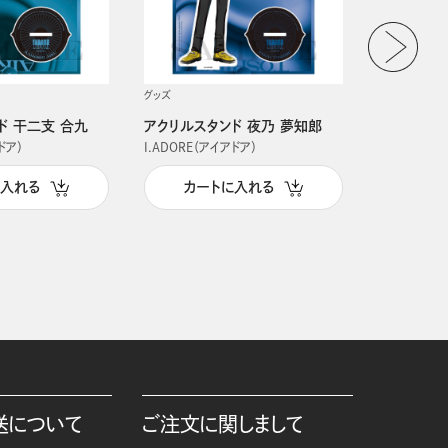
グッズ
グッズ
ド 干二支 合九
アクリルスタンド 夜乃 夢知郎
アクリルス
ドア）
I.ADORE（アイアドア）
I.ADORE（
に入れる
カートに入れる
カー
送について
ご注文に関しまして