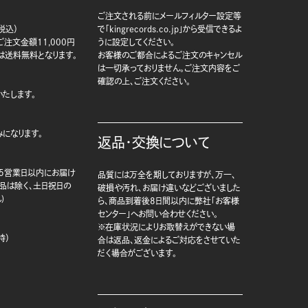
ご注文される前にメールフィルター設定等
税込）
で「kingrecords.co.jp」から受信できるよ
注文金額11,000円
うに設定してください。
は送料無料となります。
お客様のご都合によるご注文のキャンセル
は一切承っておりません。ご注文内容をご
確認の上、ご注文ください。
たします。
になります。
返品・交換について
5営業日以内にお届け
品質には万全を期しておりますが、万一、
商品は除く、土日祝日の
破損や汚れ、お届け違いなどございました
)
ら、商品到着後8日間以内に弊社「お客様
センター」へお問い合わせください。
※在庫状況によりお取替えができない場
時）
合は返品、返金によるご対応をさせていた
だく場合がございます。