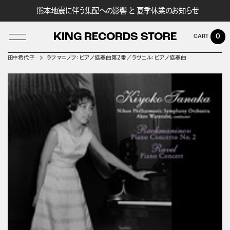
熊本地震に伴う集配への影響 と 夏季休業のお知らせ
KING RECORDS STORE
0
田中希代子
ラフマニノフ：ピアノ協奏曲第２番／ラヴェル：ピアノ協奏曲
LOG IN