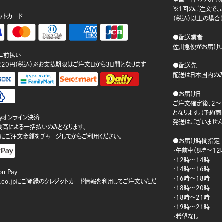
※1回のご注文で、ご
ットカード
（税込）以上の場合
●配送業者
佐川急便がお届けい
ニ前払い
220円（税込）※お支払期限はご注文日から3日間となります
●配送先
配送は日本国内のみ
●お届け日
ご注文確定後、2～
となります。(予約
ayオンライン決済
発送はございません
ay残高による一括払いのみとなります。
にご注文金額をチャージしてからご利用ください。
●お届け時間指定
・午前中（8時～12
・12時～14時
・14時～16時
n Pay
・16時～18時
on.co.jpにご登録のクレジットカード情報を利用してご注文いただ
・18時～20時
・18時～21時
・19時～21時
・希望なし