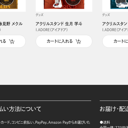
グッズ
グッズ
詠見野 メクル
アクリルスタンド 生月 学斗
アクリルスタン
）
I.ADORE（アイアドア）
I.ADORE（アイア
れる
カートに入れる
カート
払い方法について
お届け・配
カード、コンビニ前払い、PayPay、Amazon Payからお選びいた
●送料
。
全国一律：770円（