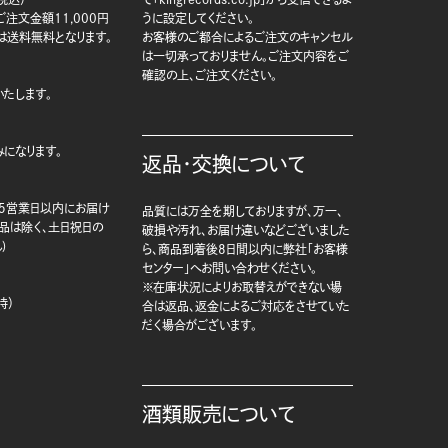
注文金額11,000円
うに設定してください。
は送料無料となります。
お客様のご都合によるご注文のキャンセル
は一切承っておりません。ご注文内容をご
確認の上、ご注文ください。
たします。
になります。
返品・交換について
5営業日以内にお届け
品質には万全を期しておりますが、万一、
商品は除く、土日祝日の
破損や汚れ、お届け違いなどございました
)
ら、商品到着後8日間以内に弊社「お客様
センター」へお問い合わせください。
※在庫状況によりお取替えができない場
時）
合は返品、返金によるご対応をさせていた
だく場合がございます。
酒類販売について