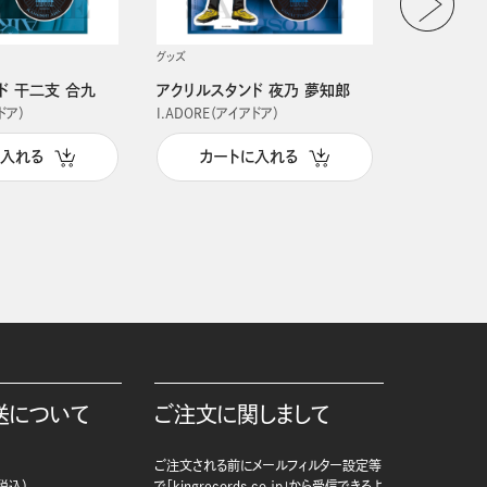
グッズ
グッズ
ド 干二支 合九
アクリルスタンド 夜乃 夢知郎
アクリルス
ドア）
I.ADORE（アイアドア）
I.ADORE（
に入れる
カートに入れる
カー
送について
ご注文に関しまして
ご注文される前にメールフィルター設定等
税込）
で「kingrecords.co.jp」から受信できるよ