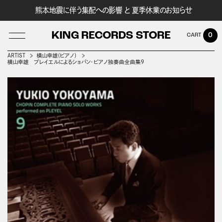
熊本地震に伴う集配への影響 と 夏季休業のお知らせ
KING RECORDS STORE
0
ARTIST
横山幸雄(ピアノ）
横山幸雄 プレイエルによるショパン・ピアノ独奏曲全曲集９
LOG IN